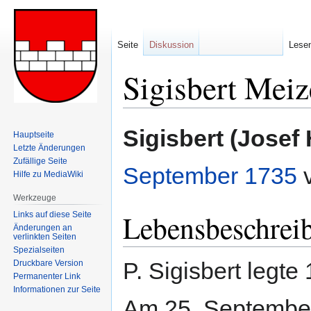
Seite
Diskussion
Lese
Sigisbert Mei
Zur
Zur
Sigisbert (Josef
Hauptseite
Navigation
Suche
Letzte Änderungen
springen
springen
Zufällige Seite
September
1735
v
Hilfe zu MediaWiki
Werkzeuge
Lebensbeschrei
Links auf diese Seite
Änderungen an
verlinkten Seiten
Spezialseiten
P. Sigisbert legte
Druckbare Version
Permanenter Link
Informationen zur Seite
Am 25. September