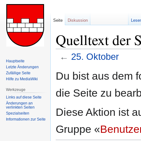
Seite
Diskussion
Lese
Quelltext der 
←
25. Oktober
Hauptseite
Letzte Änderungen
Zur
Zur
Du bist aus dem f
Zufällige Seite
Navigation
Suche
Hilfe zu MediaWiki
springen
springen
die Seite zu bearb
Werkzeuge
Links auf diese Seite
Änderungen an
verlinkten Seiten
Diese Aktion ist a
Spezialseiten
Informationen zur Seite
Gruppe «
Benutze