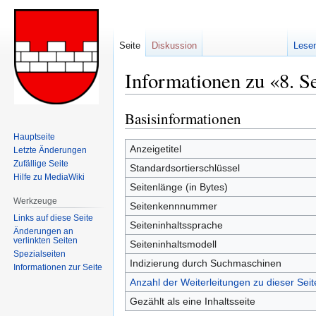
Seite
Diskussion
Lese
Informationen zu «8. 
Basisinformationen
Zur
Zur
Navigation
Suche
Hauptseite
springen
springen
Anzeigetitel
Letzte Änderungen
Zufällige Seite
Standardsortierschlüssel
Hilfe zu MediaWiki
Seitenlänge (in Bytes)
Werkzeuge
Seitenkennnummer
Links auf diese Seite
Seiteninhaltssprache
Änderungen an
verlinkten Seiten
Seiteninhaltsmodell
Spezialseiten
Indizierung durch Suchmaschinen
Informationen zur Seite
Anzahl der Weiterleitungen zu dieser Seit
Gezählt als eine Inhaltsseite