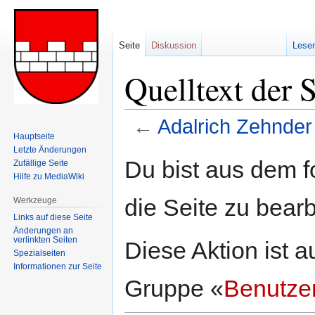
Seite
Diskussion
Lese
Quelltext der 
←
Adalrich Zehnder
Hauptseite
Letzte Änderungen
Zur
Zur
Du bist aus dem f
Zufällige Seite
Navigation
Suche
Hilfe zu MediaWiki
springen
springen
die Seite zu bearb
Werkzeuge
Links auf diese Seite
Änderungen an
verlinkten Seiten
Diese Aktion ist a
Spezialseiten
Informationen zur Seite
Gruppe «
Benutze