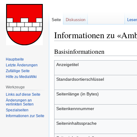
Seite
Diskussion
Lese
Informationen zu «Amb
Basisinformationen
Zur
Zur
Navigation
Suche
Hauptseite
springen
springen
Anzeigetitel
Letzte Änderungen
Zufällige Seite
Hilfe zu MediaWiki
Standardsortierschlüssel
Werkzeuge
Seitenlänge (in Bytes)
Links auf diese Seite
Änderungen an
verlinkten Seiten
Seitenkennnummer
Spezialseiten
Informationen zur Seite
Seiteninhaltssprache