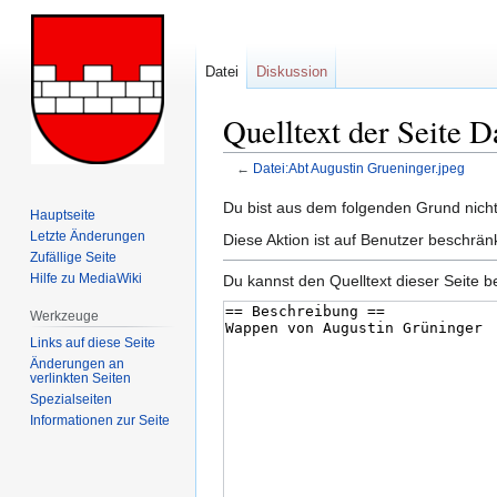
Datei
Diskussion
Quelltext der Seite 
←
Datei:Abt Augustin Grueninger.jpeg
Zur
Zur
Du bist aus dem folgenden Grund nicht 
Hauptseite
Navigation
Suche
Letzte Änderungen
Diese Aktion ist auf Benutzer beschrän
springen
springen
Zufällige Seite
Hilfe zu MediaWiki
Du kannst den Quelltext dieser Seite b
Werkzeuge
Links auf diese Seite
Änderungen an
verlinkten Seiten
Spezialseiten
Informationen zur Seite