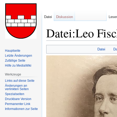
Datei
Diskussion
Lese
Datei:Leo Fis
Zur
Zur
Datei
Da
Hauptseite
Navigation
Suche
Letzte Änderungen
springen
springen
Zufällige Seite
Hilfe zu MediaWiki
Werkzeuge
Links auf diese Seite
Änderungen an
verlinkten Seiten
Spezialseiten
Druckbare Version
Permanenter Link
Informationen zur Seite