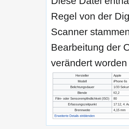
Diese Datei enthäl
Regel von der Di
Scanner stammen.
Bearbeitung der O
verändert worden 
Hersteller
Apple
Modell
iPhone 6s
Belichtungsdauer
1/33 Seku
Blende
f/2,2
Film- oder Sensorempfindlichkeit (ISO)
80
Erfassungszeitpunkt
17:12, 4. A
Brennweite
4,15 mm
Erweiterte Details einblenden