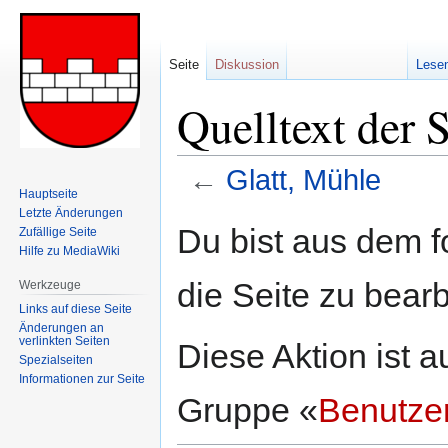
Seite
Diskussion
Lese
Quelltext der 
←
Glatt, Mühle
Hauptseite
Letzte Änderungen
Zur
Zur
Du bist aus dem f
Zufällige Seite
Navigation
Suche
Hilfe zu MediaWiki
springen
springen
die Seite zu bearb
Werkzeuge
Links auf diese Seite
Änderungen an
verlinkten Seiten
Diese Aktion ist a
Spezialseiten
Informationen zur Seite
Gruppe «
Benutze