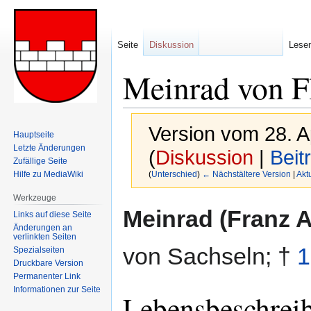
Seite
Diskussion
Lese
Meinrad von F
Version vom 28. A
Hauptseite
Letzte Änderungen
(
Diskussion
|
Beit
Zufällige Seite
Hilfe zu MediaWiki
(
Unterschied
)
← Nächstältere Version
|
Akt
Werkzeuge
Zur
Zur
Meinrad (Franz A
Links auf diese Seite
Navigation
Suche
Änderungen an
verlinkten Seiten
springen
springen
von Sachseln; †
1
Spezialseiten
Druckbare Version
Permanenter Link
Informationen zur Seite
Lebensbeschrei