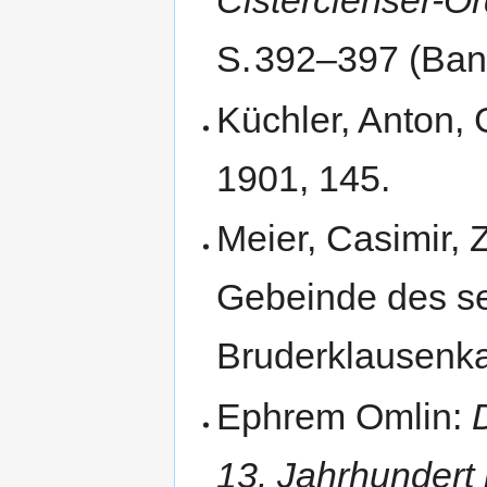
Cistercienser-O
S.
392–397 (Ban
Küchler, Anton,
1901, 145.
Meier, Casimir,
Gebeinde des s
Bruderklausenka
Ephrem Omlin:
13. Jahrhundert