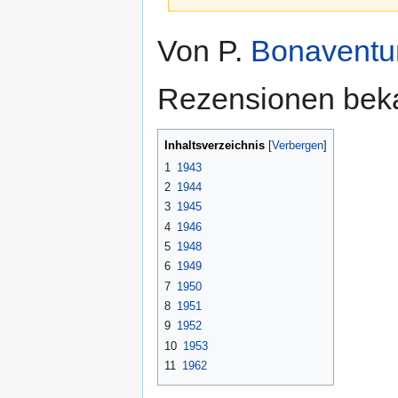
Zur
Zur
Von P.
Bonavent
Navigation
Suche
springen
springen
Rezensionen bek
Inhaltsverzeichnis
1
1943
2
1944
3
1945
4
1946
5
1948
6
1949
7
1950
8
1951
9
1952
10
1953
11
1962