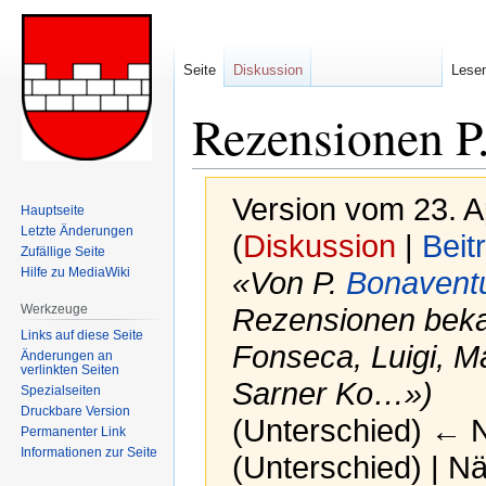
Seite
Diskussion
Lese
Rezensionen 
Version vom 23. A
Hauptseite
Letzte Änderungen
(
Diskussion
|
Beit
Zufällige Seite
Hilfe zu MediaWiki
«Von P.
Bonavent
Werkzeuge
Rezensionen bek
Links auf diese Seite
Fonseca, Luigi, Mar
Änderungen an
verlinkten Seiten
Sarner Ko…»)
Spezialseiten
Druckbare Version
(Unterschied) ← Nä
Permanenter Link
Informationen zur Seite
(Unterschied) | N