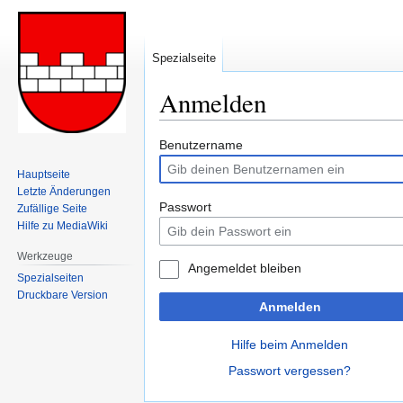
Spezialseite
Anmelden
Zur
Zur
Benutzername
Navigation
Suche
Hauptseite
springen
springen
Letzte Änderungen
Passwort
Zufällige Seite
Hilfe zu MediaWiki
Werkzeuge
Angemeldet bleiben
Spezialseiten
Druckbare Version
Anmelden
Hilfe beim Anmelden
Passwort vergessen?