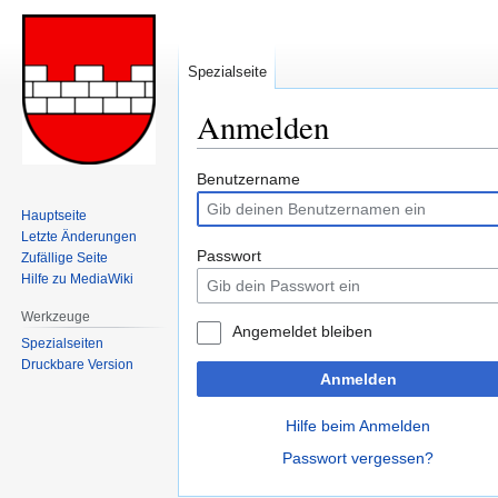
Spezialseite
Anmelden
Zur
Zur
Benutzername
Navigation
Suche
Hauptseite
springen
springen
Letzte Änderungen
Passwort
Zufällige Seite
Hilfe zu MediaWiki
Werkzeuge
Angemeldet bleiben
Spezialseiten
Druckbare Version
Anmelden
Hilfe beim Anmelden
Passwort vergessen?