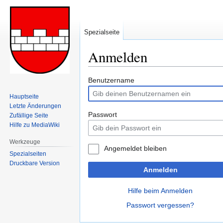
Spezialseite
Anmelden
Zur
Zur
Benutzername
Navigation
Suche
Hauptseite
springen
springen
Letzte Änderungen
Passwort
Zufällige Seite
Hilfe zu MediaWiki
Werkzeuge
Angemeldet bleiben
Spezialseiten
Druckbare Version
Anmelden
Hilfe beim Anmelden
Passwort vergessen?