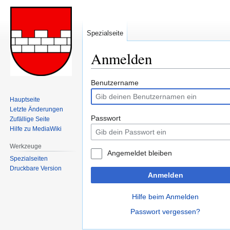
Spezialseite
Anmelden
Zur
Zur
Benutzername
Navigation
Suche
Hauptseite
springen
springen
Letzte Änderungen
Passwort
Zufällige Seite
Hilfe zu MediaWiki
Werkzeuge
Angemeldet bleiben
Spezialseiten
Druckbare Version
Anmelden
Hilfe beim Anmelden
Passwort vergessen?