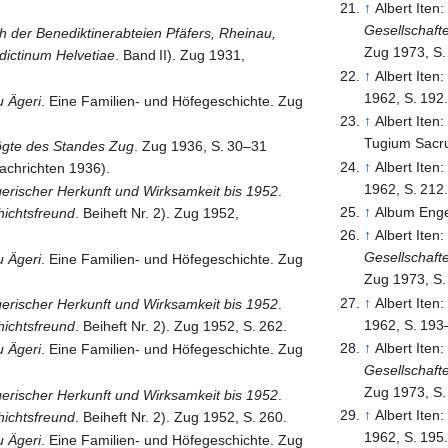
↑
Albert Iten
Gesellschaft
h der Benediktinerabteien Pfäfers, Rheinau,
Zug 1973,
S.
ictinum Helvetiae
.
Band
II
). Zug 1931,
↑
Albert Iten
1962,
S.
192
u Ägeri
. Eine Familien- und Höfegeschichte. Zug
↑
Albert Iten
Tugium Sacr
ögte des Standes Zug
. Zug 1936,
S.
30–31
↑
Albert Iten
achrichten 1936).
1962,
S.
212
gerischer Herkunft und Wirksamkeit bis 1952
.
↑
Album Enge
ichtsfreund
. Beiheft Nr. 2). Zug 1952,
↑
Albert Iten
Gesellschaft
u Ägeri
. Eine Familien- und Höfegeschichte. Zug
Zug 1973,
S.
↑
Albert Iten
gerischer Herkunft und Wirksamkeit bis 1952
.
1962,
S.
193
ichtsfreund
. Beiheft Nr. 2). Zug 1952,
S.
262
.
↑
Albert Iten
u Ägeri
. Eine Familien- und Höfegeschichte. Zug
Gesellschaft
Zug 1973,
S.
gerischer Herkunft und Wirksamkeit bis 1952
.
↑
Albert Iten
ichtsfreund
. Beiheft Nr. 2). Zug 1952,
S.
260
.
1962,
S.
195
u Ägeri
. Eine Familien- und Höfegeschichte. Zug