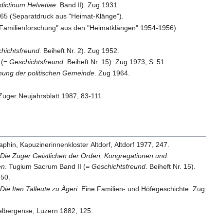
ictinum Helvetiae
.
Band
II
). Zug 1931.
965 (Separatdruck aus "Heimat-Klänge").
Familienforschung" aus den "Heimatklängen" 1954-1956).
hichtsfreund
. Beiheft Nr. 2). Zug 1952.
 (=
Geschichtsfreund
. Beiheft Nr. 15). Zug 1973,
S.
51
.
ehung der politischen Gemeinde
. Zug 1964.
: Zuger Neujahrsblatt 1987, 83-111.
aphin, Kapuzinerinnenkloster Altdorf, Altdorf 1977, 247.
:
Die Zuger Geistlichen der Orden, Kongregationen und
en
. Tugium Sacrum Band II (=
Geschichtsfreund
. Beiheft Nr. 15).
50
.
:
Die Iten Talleute zu Ägeri
. Eine Familien- und Höfegeschichte. Zug
.
lbergense, Luzern 1882, 125.