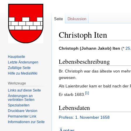
Seite
Diskussion
Christoph Iten
Zur
Zur
Christoph (Johann Jakob) Iten
(*
25
Navigation
Suche
Hauptseite
Lebensbeschreibung
springen
springen
Letzte Änderungen
Zufällige Seite
Br. Christoph war das älteste von mehre
Hilfe zu MediaWiki
gewesen.
Werkzeuge
Als Laienbruder kam er bald nach der 
Links auf diese Seite
[1]
Er starb 1683.
Änderungen an
verlinkten Seiten
Spezialseiten
Lebensdaten
Druckbare Version
Permanenter Link
Profess
:
1. November
1658
Informationen zur Seite
Ämter