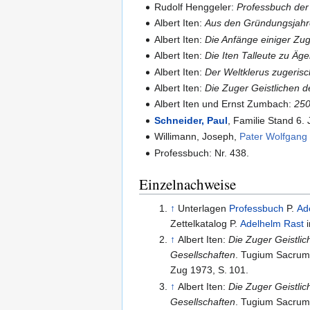
Rudolf Henggeler:
Professbuch der 
Albert Iten:
Aus den Gründungsjahre
Albert Iten:
Die Anfänge einiger Zu
Albert Iten:
Die Iten Talleute zu Äge
Albert Iten:
Der Weltklerus zugeris
Albert Iten:
Die Zuger Geistlichen 
Albert Iten und Ernst Zumbach:
250
Schneider, Paul
, Familie Stand 6.
Willimann, Joseph,
Pater Wolfgang
Professbuch: Nr. 438.
Einzelnachweise
↑
Unterlagen
Professbuch
P.
Ad
Zettelkatalog P.
Adelhelm Rast
i
↑
Albert Iten:
Die Zuger Geistli
Gesellschaften
. Tugium Sacrum
Zug 1973,
S.
101
.
↑
Albert Iten:
Die Zuger Geistli
Gesellschaften
. Tugium Sacrum