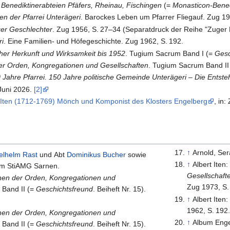
Benediktinerabteien Pfäfers, Rheinau, Fischingen
(=
Monasticon-Bened
n der Pfarrei Unterägeri
. Barockes Leben um Pfarrer Fliegauf. Zug 1
ger Geschlechter
. Zug 1956,
S.
27–34
(Separatdruck der Reihe "Zuger 
ri
. Eine Familien- und Höfegeschichte. Zug 1962,
S.
192
.
cher Herkunft und Wirksamkeit bis 1952
. Tugium Sacrum Band I (=
Gesc
der Orden, Kongregationen und Gesellschaften
. Tugium Sacrum Band II
 Jahre Pfarrei. 150 Jahre politische Gemeinde Unterägeri – Die Entst
 Juni 2026.
[2]
 Iten (1712-1769) Mönch und Komponist des Klosters Engelberg
, in
↑
Arnold, Ser
elhelm Rast
und Abt
Dominikus Bucher
sowie
↑
Albert Iten
m StiAMG Sarnen.
Gesellschaft
chen der Orden, Kongregationen und
Zug 1973,
S.
 Band II (=
Geschichtsfreund
. Beiheft Nr. 15).
↑
Albert Iten
1962,
S.
192
chen der Orden, Kongregationen und
↑
Album Enge
 Band II (=
Geschichtsfreund
. Beiheft Nr. 15).