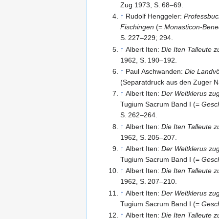
Zug 1973,
S.
68–69
.
↑
Rudolf Henggeler:
Professbuc
Fischingen
(=
Monasticon-Bened
S.
227–229; 294
.
↑
Albert Iten:
Die Iten Talleute z
1962,
S.
190–192
.
↑
Paul Aschwanden:
Die Landv
(Separatdruck aus den Zuger N
↑
Albert Iten:
Der Weltklerus zu
Tugium Sacrum Band I (=
Gesch
S.
262–264
.
↑
Albert Iten:
Die Iten Talleute z
1962,
S.
205–207
.
↑
Albert Iten:
Der Weltklerus zu
Tugium Sacrum Band I (=
Gesch
↑
Albert Iten:
Die Iten Talleute z
1962,
S.
207–210
.
↑
Albert Iten:
Der Weltklerus zu
Tugium Sacrum Band I (=
Gesch
↑
Albert Iten:
Die Iten Talleute z