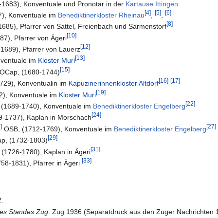
1683), Konventuale und Pronotar in der
Kartause Ittingen
[4]
[5]
[6]
), Konventuale im
Benediktinerkloster Rheinau
,
,
[8]
1685), Pfarrer von Sattel, Freienbach und Sarmenstorf
[10]
7), Pfarrer von Ägeri
[12]
-1689), Pfarrer von Lauerz
[13]
ventuale im
Kloster Muri
[15]
OCap, (1680-1744)
[16]
[17]
1729), Konventualin im
Kapuzinerinnenkloster Altdorf
[19]
), Konventuale im
Kloster Muri
[22]
(1689-1740), Konventuale im
Benediktinerkloster Engelberg
[24]
89-1737), Kaplan in Morschach
]
[27]
OSB, (1712-1769), Konventuale im
Benediktinerkloster Engelberg
[29]
p, (1732-1803)
[31]
 (1726-1780), Kaplan in Ägeri
[33]
758-1831), Pfarrer in Ägeri
2.
des Standes Zug
. Zug 1936 (Separatdruck aus den Zuger Nachrichten 