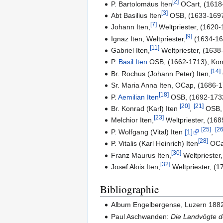
[2]
P. Bartolomäus Iten
OCart, (1618-
[3]
Abt Basilius Iten
OSB, (1633-1697
[7]
Johann Iten,
Weltpriester, (1620-
[9]
Ignaz Iten, Weltpriester,
(1634-168
[11]
Gabriel Iten,
Weltpriester, (1638
P.
Basil Iten
OSB, (1662-1713), Kon
[14]
Br. Rochus (Johann Peter) Iten,
Sr. Maria Anna Iten, OCap, (1686-
[18]
P.
Aemilian Iten
OSB, (1692-1732
[20]
[21]
Br. Konrad (Karl) Iten
,
OSB, 
[23]
Melchior Iten,
Weltpriester, (16
[25]
[26
P. Wolfgang (Vital) Iten
[1]
,
[28]
P. Vitalis (Karl Heinrich) Iten
OCa
[30]
Franz Maurus Iten,
Weltpriester,
[32]
Josef Alois Iten,
Weltpriester, (1
Bibliographie
Album Engelbergense, Luzern 188
Paul Aschwanden:
Die Landvögte 