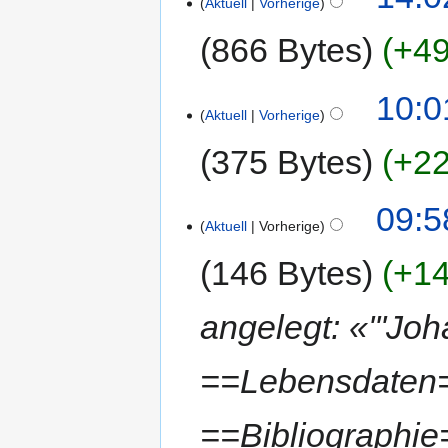
Aktuell
Vorherige
866 Bytes
+49
10:0
Aktuell
Vorherige
375 Bytes
+22
09:5
Aktuell
Vorherige
146 Bytes
+14
angelegt: «'''Joh
==Lebensdaten=
==Bibliographie