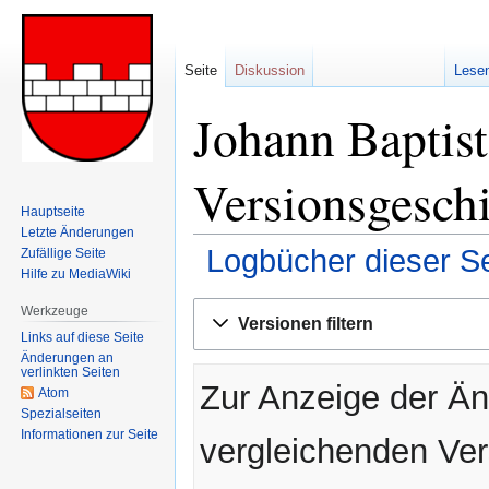
Seite
Diskussion
Lese
Johann Baptist
Versionsgesch
Hauptseite
Letzte Änderungen
Logbücher dieser Se
Zufällige Seite
Hilfe zu MediaWiki
Zur
Zur
Werkzeuge
Versionen filtern
Navigation
Suche
Links auf diese Seite
springen
springen
Änderungen an
verlinkten Seiten
Zur Anzeige der Än
Atom
Spezialseiten
Informationen zur Seite
vergleichenden Ve