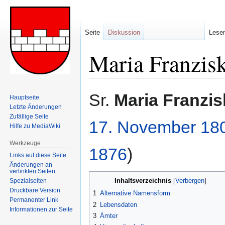
Seite
Diskussion
Lese
Maria Franzis
Zur
Zur
Sr.
Maria Franzis
Hauptseite
Navigation
Suche
Letzte Änderungen
springen
springen
Zufällige Seite
17. November
18
Hilfe zu MediaWiki
Werkzeuge
1876
)
Links auf diese Seite
Änderungen an
verlinkten Seiten
Inhaltsverzeichnis
Spezialseiten
Druckbare Version
1
Alternative Namensform
Permanenter Link
2
Lebensdaten
Informationen zur Seite
3
Ämter