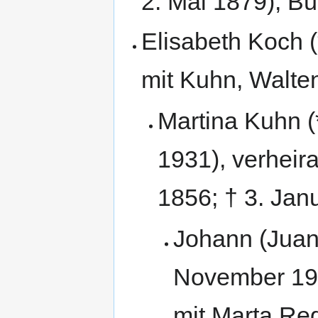
2. Mai 1879), Bü
Elisabeth Koch (
mit Kuhn, Walte
Martina Kuhn (
1931), verheira
1856; † 3. Jan
Johann (Juan)
November 196
mit Marta Re