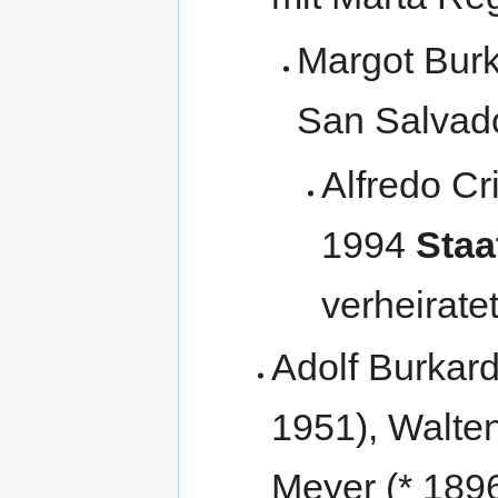
Margot Burka
San Salvad
Alfredo Cr
1994
Staa
verheirate
Adolf Burkard
1951), Walten
Meyer (* 189