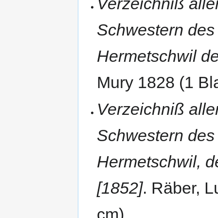
Verzeichniß all
Schwestern des
Hermetschwil de
Mury 1828 (1 Bla
Verzeichniß all
Schwestern des
Hermetschwil, d
[1852]
. Räber, L
cm).