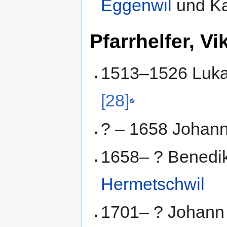
Eggenwil
und Ka
Pfarrhelfer, Vi
1513–1526 Luka
[28]
? – 1658 Johan
1658– ? Benedikt
Hermetschwil
1701– ? Johann 