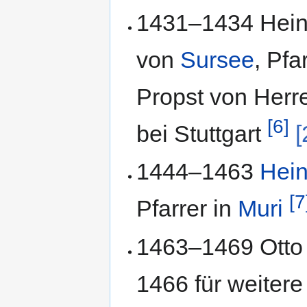
1431–1434 Heinri
von
Sursee
, Pfa
Propst von Herre
[6]
bei Stuttgart
[
1444–1463
Hein
[7
Pfarrer in
Muri
1463–1469 Otto 
1466 für weitere