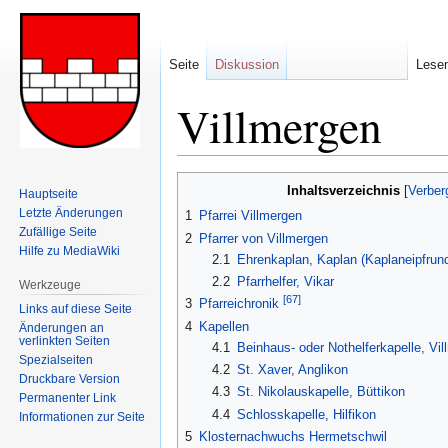
Seite
Diskussion
Lese
Villmergen
Zur
Zur
Inhaltsverzeichnis
Hauptseite
Navigation
Suche
Letzte Änderungen
1
Pfarrei Villmergen
springen
springen
Zufällige Seite
2
Pfarrer von Villmergen
Hilfe zu MediaWiki
2.1
Ehrenkaplan, Kaplan (Kaplaneipfrund
2.2
Pfarrhelfer, Vikar
Werkzeuge
[67]
3
Pfarreichronik
Links auf diese Seite
4
Kapellen
Änderungen an
verlinkten Seiten
4.1
Beinhaus- oder Nothelferkapelle, Vi
Spezialseiten
4.2
St. Xaver, Anglikon
Druckbare Version
4.3
St. Nikolauskapelle, Büttikon
Permanenter Link
4.4
Schlosskapelle, Hilfikon
Informationen zur Seite
5
Klosternachwuchs Hermetschwil