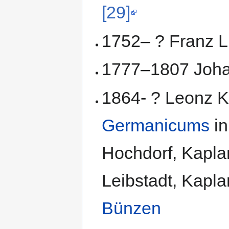
[29]
1752– ? Franz 
1777–1807 Joha
1864- ? Leonz K
Germanicums
i
Hochdorf, Kaplan
Leibstadt, Kapla
Bünzen