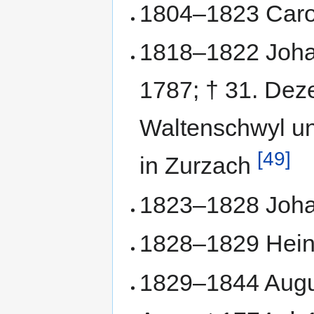
1804–1823 Caro
1818–1822 Johan
1787; † 31. Dez
Waltenschwyl un
[49]
in Zurzach
1823–1828 Joha
1828–1829 Hein
1829–1844 Augus