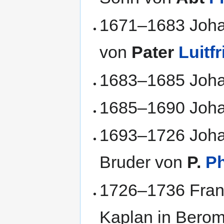
1671–1683 Joha
von
Pater
Luitf
1683–1685 Joha
1685–1690 Joh
1693–1726 Joha
Bruder von
P.
Ph
1726–1736 Fran
Kaplan in Berom