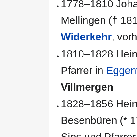
1778–1810 Joha
Mellingen († 18
Widerkehr
, vor
1810–1828 Heinr
Pfarrer in
Eggen
Villmergen
1828–1856 Hein
Besenbüren (* 17
Sins und Pfarrer