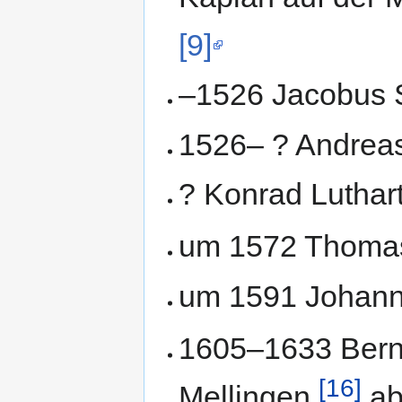
[9]
–1526 Jacobus 
1526– ? Andreas
? Konrad Luthar
um 1572 Thomas
um 1591 Johan
1605–1633 Bernh
[16]
Mellingen,
ab