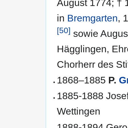
August 1774; † 
in
Bremgarten
, 
[50]
sowie August
Hägglingen, Ehr
Chorherr des Sti
1868–1885
P.
G
1885-1888 Josef
Wettingen
1888-1894 Gerol