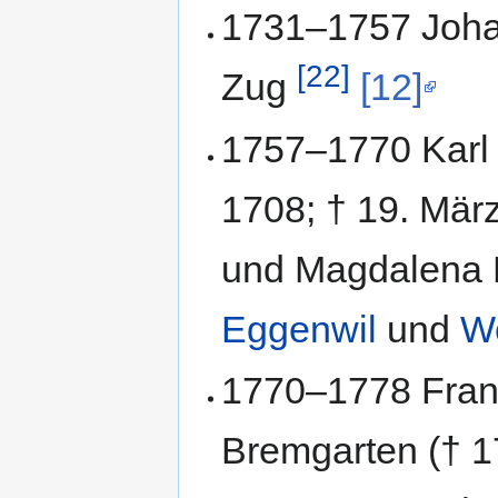
1731–1757 Johan
[22]
Zug
[12]
1757–1770 Karl 
1708; † 19. Mär
und Magdalena Fi
Eggenwil
und
W
1770–1778 Franz
Bremgarten († 1