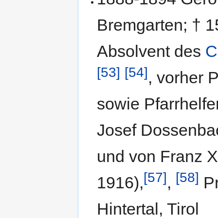
Bremgarten; † 15
Absolvent des
C
[53]
[54]
, vorher 
sowie Pfarrhelfe
Josef Dossenba
und von Franz 
[57]
[58]
1916),
,
Pr
Hintertal, Tirol