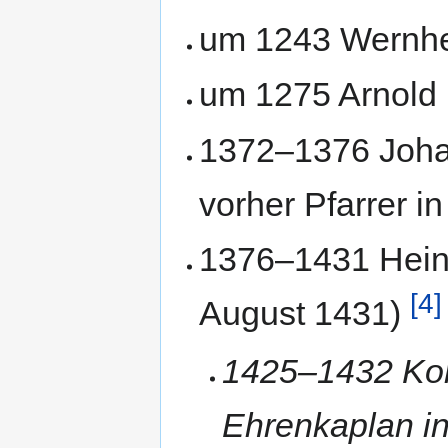
um 1243 Wernh
um 1275 Arnold
1372–1376 Joha
vorher Pfarrer i
1376–1431 Heinr
[4]
August 1431)
1425–1432 Kon
Ehrenkaplan in