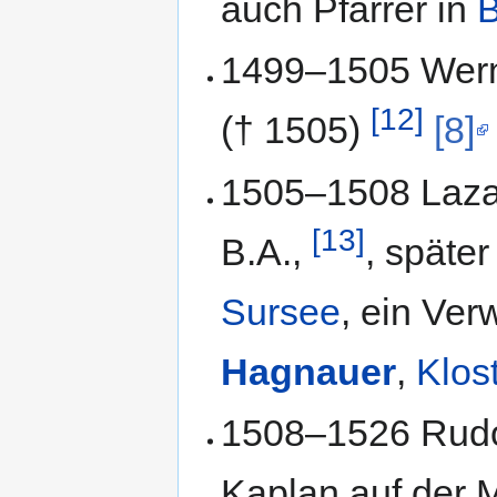
auch Pfarrer in
1499–1505 Wernh
[12]
(† 1505)
[8]
1505–1508 Laza
[13]
B.A.,
, später
Sursee
, ein Ve
Hagnauer
,
Klos
1508–1526 Rudol
Kaplan auf der 