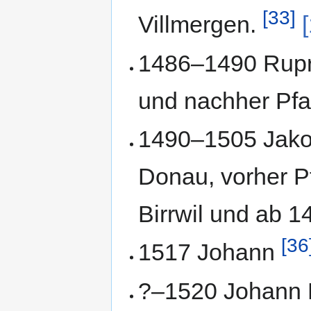
[33]
Villmergen.
1486–1490 Rupre
und nachher Pfar
1490–1505 Jakob
Donau, vorher Pf
Birrwil und ab 1
[36
1517 Johann
?–1520 Johann 