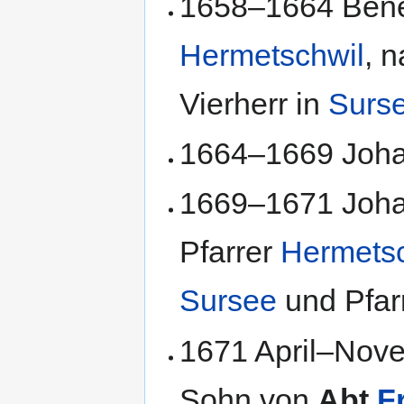
1658–1664 Benedi
Hermetschwil
, 
Vierherr in
Surs
1664–1669 Joh
1669–1671 Johan
Pfarrer
Hermets
Sursee
und Pfar
1671 April–Nove
Sohn von
Abt
F