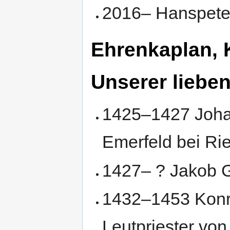
2016– Hanspete
Ehrenkaplan, 
Unserer lieben
1425–1427 Johan
Emerfeld bei Ri
1427– ? Jakob 
1432–1453 Konra
Leutpriester vo