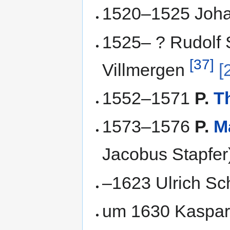
1520–1525 Johan
1525– ? Rudolf S
[37]
Villmergen
[
1552–1571
P.
T
1573–1576
P.
M
Jacobus Stapfer
–1623 Ulrich Sc
um 1630 Kaspar M