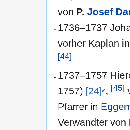
von
P.
Josef Da
1736–1737 Joha
vorher Kaplan i
[44]
1737–1757 Hier
[45]
1757)
[24]
,
v
Pfarrer in
Eggen
Verwandter von